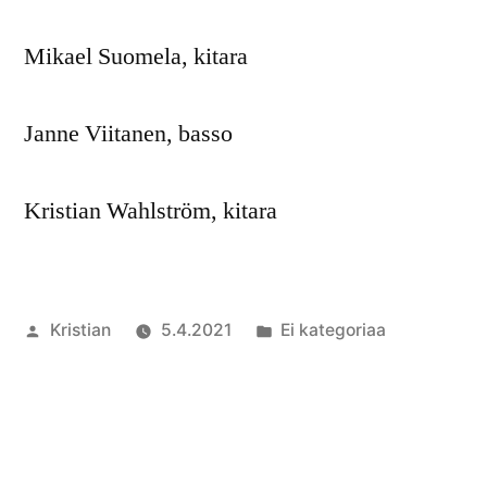
Mikael Suomela, kitara
Janne Viitanen, basso
Kristian Wahlström, kitara
Artikkelin
Julkaistu
Kristian
5.4.2021
Ei kategoriaa
julkaisija
kategoriassa
1
on
komment
artikkelii
50.
Popjazzle