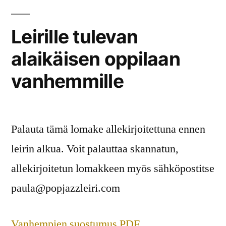
Popjazzl
7.-17.7.
Leirille tulevan
2020
alaikäisen oppilaan
50-
v.
vanhemmille
JUHLAV
Palauta tämä lomake allekirjoitettuna ennen
leirin alkua. Voit palauttaa skannatun,
allekirjoitetun lomakkeen myös sähköpostitse
paula@popjazzleiri.com
Vanhempien suostumus PDF