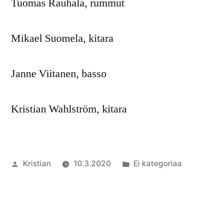
Tuomas Rauhala, rummut
Mikael Suomela, kitara
Janne Viitanen, basso
Kristian Wahlström, kitara
Artikkelin
Julkaistu
Kristian
10.3.2020
Ei kategoriaa
julkaisija
kategoriassa
Kommen
on
artikkel
50.
Valtakun