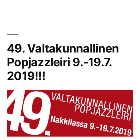
on
artikkelia
Kesän
2019
opettajat
49. Valtakunnallinen
Popjazzleiri 9.-19.7.
2019!!!