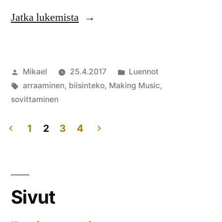
”Making
Jatka lukemista
Music
eli
Artikkelin
Julkaistu
Mikael
25.4.2017
Luennot
biisinteon
julkaisija
Avainsanat:
kategoriassa
arraaminen
,
biisinteko
,
Making Music
,
riemua!”
on
sovittaminen
1
ko
art
1
2
3
4
Ma
Artikkelien
Mu
sivutus
eli
bii
Sivut
ri