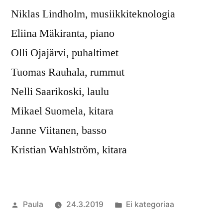
Niklas Lindholm, musiikkiteknologia
Eliina Mäkiranta, piano
Olli Ojajärvi, puhaltimet
Tuomas Rauhala, rummut
Nelli Saarikoski, laulu
Mikael Suomela, kitara
Janne Viitanen, basso
Kristian Wahlström, kitara
Artikkelin
Julkaistu
Paula
24.3.2019
Ei kategoriaa
julkaisija
kategoriassa
Kommento