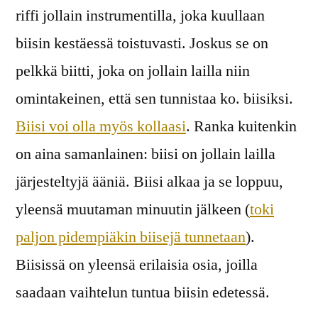
riffi jollain instrumentilla, joka kuullaan
biisin kestäessä toistuvasti. Joskus se on
pelkkä biitti, joka on jollain lailla niin
omintakeinen, että sen tunnistaa ko. biisiksi.
Biisi voi olla myös kollaasi
. Ranka kuitenkin
on aina samanlainen: biisi on jollain lailla
järjesteltyjä ääniä. Biisi alkaa ja se loppuu,
yleensä muutaman minuutin jälkeen (
toki
paljon pidempiäkin biisejä tunnetaan
).
Biisissä on yleensä erilaisia osia, joilla
saadaan vaihtelun tuntua biisin edetessä.