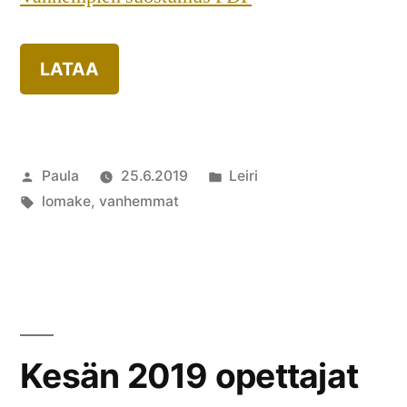
LATAA
Artikkelin
Julkaistu
Paula
25.6.2019
Leiri
julkaisija
Avainsanat:
kategoriassa
lomake
,
vanhemmat
on
Kommentoi
artikkelia
Leirille
tulevan
alaikäisen
oppilaan
Kesän 2019 opettajat
vanhemmille