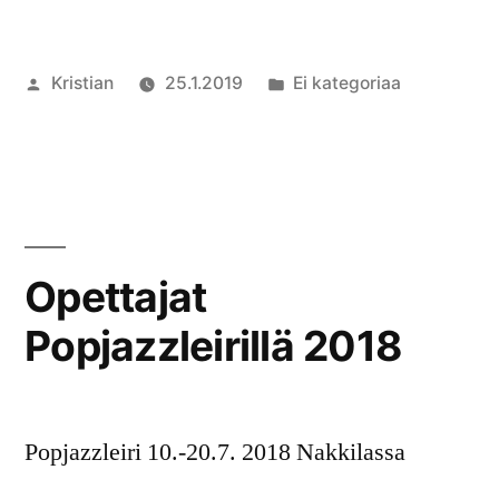
Artikkelin
Julkaistu
Kristian
25.1.2019
Ei kategoriaa
julkaisija
kategoriassa
2
on
komment
artikkelii
49.
Valtakun
Popjazzle
Opettajat
9.-19.7.
Popjazzleirillä 2018
2019!!!
Popjazzleiri 10.-20.7. 2018 Nakkilassa