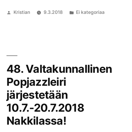
Artikkelin
Julkaistu
Kristian
9.3.2018
Ei kategoriaa
julkaisija
kategoriassa
Komment
on
artikkelia
Opettajat
Popjazzlei
2018
48. Valtakunnallinen
Popjazzleiri
järjestetään
10.7.-20.7.2018
Nakkilassa!