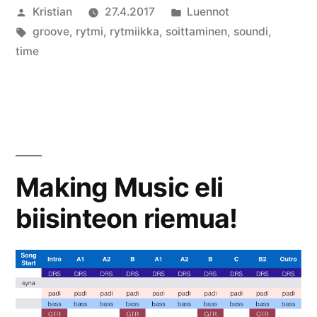
Artikkelin
Julkaistu
Kristian
27.4.2017
Luennot
soitto?”
julkaisija
Avainsanat:
kategoriassa
groove
,
rytmi
,
rytmiikka
,
soittaminen
,
soundi
,
on
time
Ko
art
Mi
sy
va
soi
Making Music eli
biisinteon riemua!