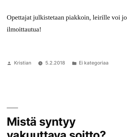
Opettajat julkistetaan piakkoin, leirille voi jo
ilmoittautua!
Artikkelin
Julkaistu
Kristian
5.2.2018
Ei kategoriaa
julkaisija
kategoriassa
Komment
on
artikkelia
48.
Valtakunn
Popjazzle
järjestet
Mistä syntyy
10.7.-20.
vakuuttava soitto?
Nakkilass