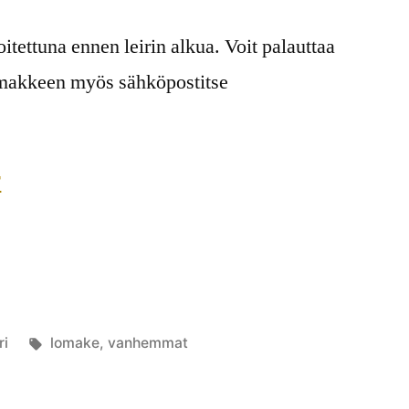
itettuna ennen leirin alkua. Voit palauttaa
lomakkeen myös sähköpostitse
F
kaistu
Avainsanat:
ri
lomake
,
vanhemmat
egoriassa
Kommentoi
artikkelia