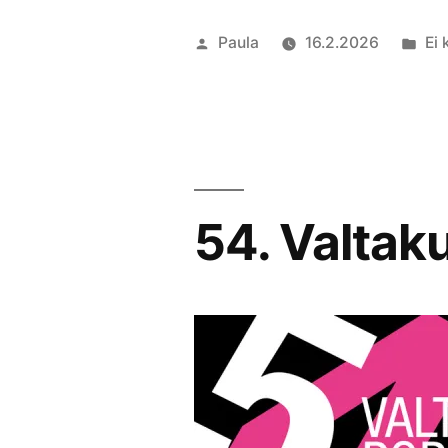
Artikkelin
Jul
Paula
16.2.2026
Ei 
julkaisija
kat
on
54. Valtak