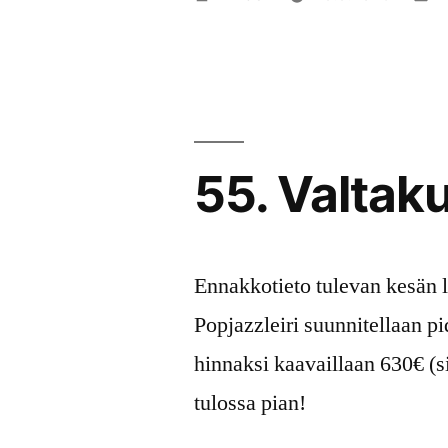
julkaisija
k
on
55. Valtak
Ennakkotieto tulevan kesän le
Popjazzleiri suunnitellaan p
hinnaksi kaavaillaan 630€ (si
tulossa pian!