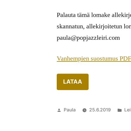
Palauta tämä lomake allekirjo
skannatun, allekirjoitetun 
paula@popjazzleiri.com
Vanhempien suostumus PD
LATAA
Artikkelin
Jul
Paula
25.6.2019
Lei
julkaisija
kat
on