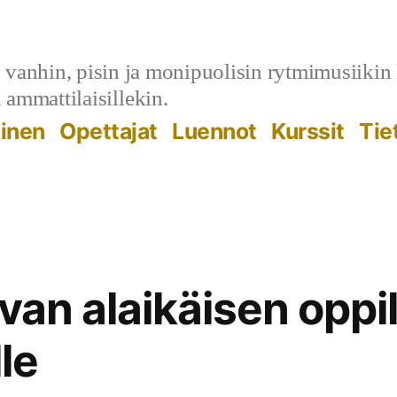
anhin, pisin ja monipuolisin rytmimusiikin lei
n ammattilaisillekin.
minen
Opettajat
Luennot
Kurssit
Tiet
levan alaikäisen oppi
le