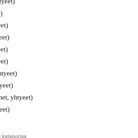
tyeet)
)
eet)
eet)
et)
et)
htyeet)
yeet)
et, yhtyeet)
eet)
ulkaistu
i kategoriaa