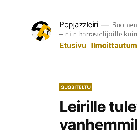
Siirry
sisältöön
Popjazzleiri
Suomen v
– niin harrastelijoille kui
Etusivu
Ilmoittautu
SUOSITELTU
Leirille tu
vanhemmil