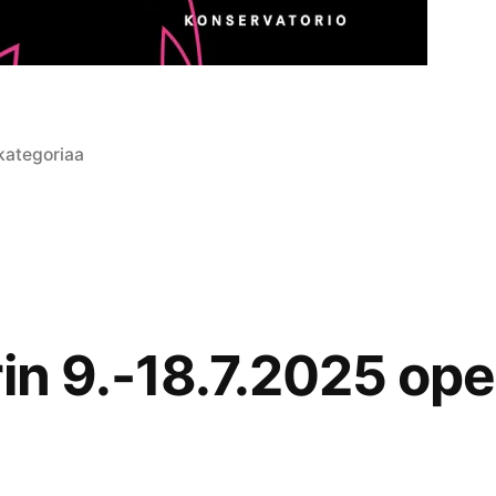
lkaistu
 kategoriaa
tegoriassa
Kommentoi
artikkelia
54.
Valtakunnallinen
Popjazzleiri
2025!
in 9.-18.7.2025 opet