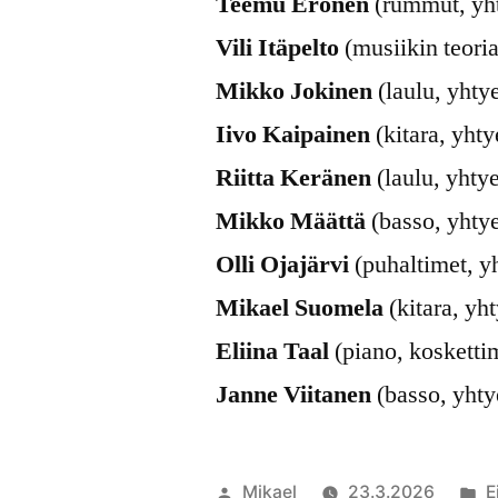
Teemu Eronen
(rummut, yh
Vili Itäpelto
(musiikin teoria
Mikko Jokinen
(laulu, yhty
Iivo Kaipainen
(kitara, yhty
Riitta Keränen
(laulu, yhtye
Mikko Määttä
(basso, yhtye
Olli Ojajärvi
(puhaltimet, y
Mikael Suomela
(kitara, yht
Eliina Taal
(piano, koskettim
Janne Viitanen
(basso, yhty
Artikkelin
J
Mikael
23.3.2026
E