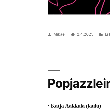
Artikkelin
Ju
Mikael
2.4.2025
Ei
julkaisija
ka
on
Popjazzleir
•
Katja Aakkula (laulu)