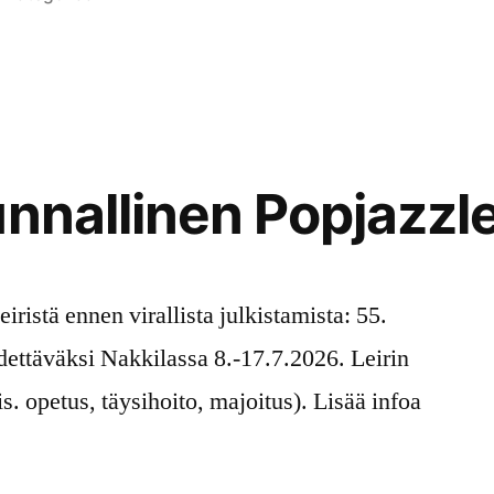
ategoriassa
Kommentoi
artikkelia
55.
Valtakunnallisen
Popjazzleirin
opettajat
unnallinen Popjazzle
iristä ennen virallista julkistamista: 55.
idettäväksi Nakkilassa 8.-17.7.2026. Leirin
s. opetus, täysihoito, majoitus). Lisää infoa