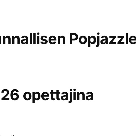
Leirille
tulevan
alaikäisen
oppilaan
nnallisen Popjazzle
vanhemmille
26 opettajina