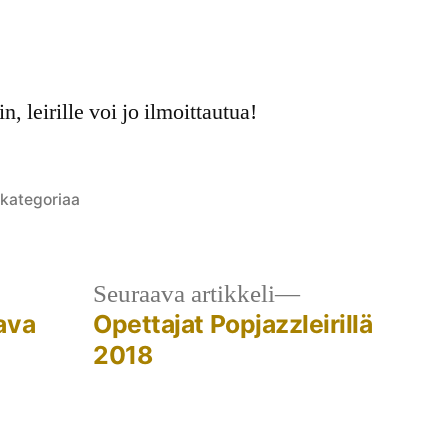
mentoi
kkelia
n, leirille voi jo ilmoittautua!
akunnallinen
azzleiri
lkaistu
 kategoriaa
estetään
tegoriassa
.-20.7.2018
ilassa!
llinen
Seuraava
Seuraava artikkeli
kkeli:
artikkeli:
ava
Opettajat Popjazzleirillä
2018