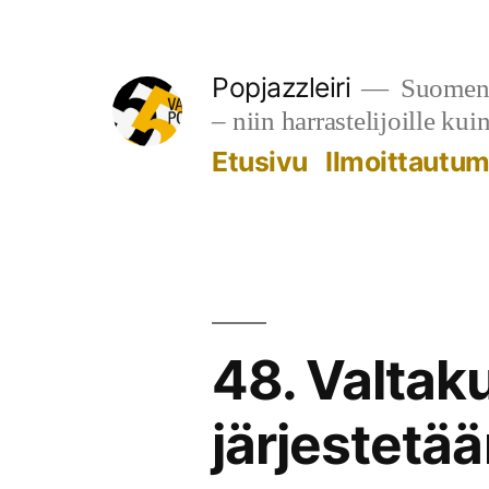
Siirry
sisältöön
Popjazzleiri
Suomen v
– niin harrastelijoille kui
Etusivu
Ilmoittautu
48. Valtaku
järjestetää