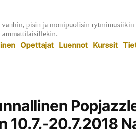
anhin, pisin ja monipuolisin rytmimusiikin lei
n ammattilaisillekin.
minen
Opettajat
Luennot
Kurssit
Tiet
nnallinen Popjazzle
n 10.7.-20.7.2018 N