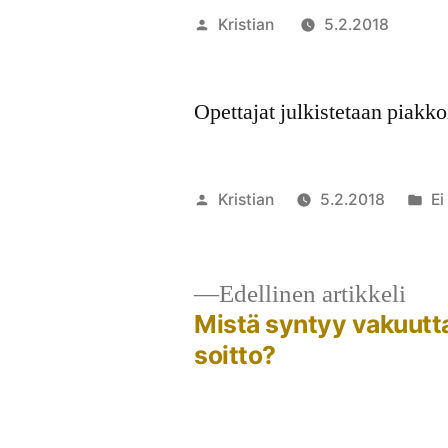
Artikkelin
Kristian
5.2.2018
julkaisija
Kom
on
arti
Opettajat julkistetaan piakkoi
48.
Valt
Popj
Artikkelin
Ju
Kristian
5.2.2018
Ei
järj
julkaisija
ka
10.7
on
Nakk
Ede
Edellinen artikkeli
arti
Mistä syntyy vakuutt
Artikkelien
soitto?
selaus