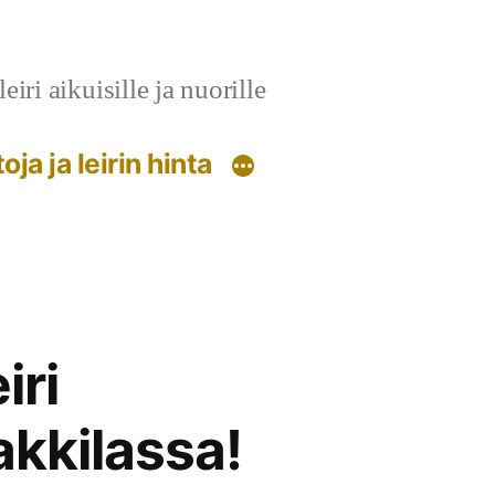
ri aikuisille ja nuorille
oja ja leirin hinta
iri
akkilassa!