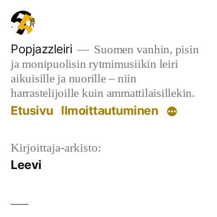
Siirry
sisältöön
Popjazzleiri
Suomen vanhin, pisin
ja monipuolisin rytmimusiikin leiri
aikuisille ja nuorille – niin
harrastelijoille kuin ammattilaisillekin.
Etusivu
Ilmoittautuminen
Kirjoittaja-arkisto:
Leevi