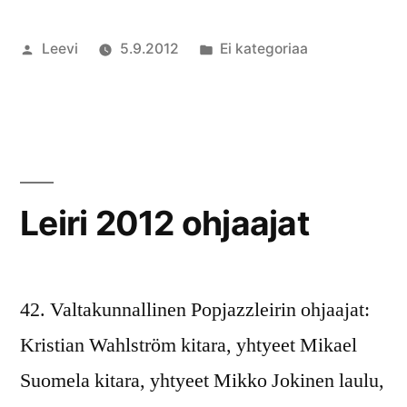
Artikkelin
Julkaistu
Leevi
5.9.2012
Ei kategoriaa
julkaisija
kategoriassa
Kommentoi
on
artikkelia
43.
Valtakunnal
Popjazzleiri
Leiri 2012 ohjaajat
42. Valtakunnallinen Popjazzleirin ohjaajat:
Kristian Wahlström kitara, yhtyeet Mikael
Suomela kitara, yhtyeet Mikko Jokinen laulu,