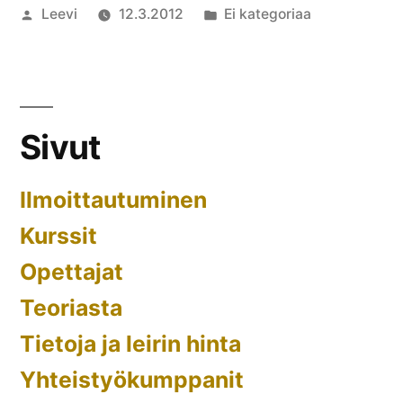
Artikkelin
Julkaistu
Leevi
12.3.2012
Ei kategoriaa
julkaisija
kategoriassa
Kommento
on
artikkelia
Leiri
2012
Sivut
ohjaajat
Ilmoittautuminen
Kurssit
Opettajat
Teoriasta
Tietoja ja leirin hinta
Yhteistyökumppanit