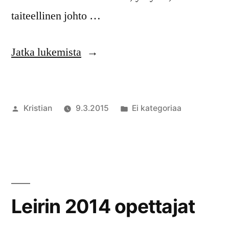
taiteellinen johto …
”Leirin
Jatka lukemista
2015
opettajat”
Artikkelin
Julkaistu
Kristian
9.3.2015
Ei kategoriaa
julkaisija
kategoriassa
Komment
on
artikkelia
Leirin
2015
opettajat
Leirin 2014 opettajat