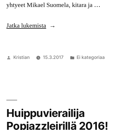
yhtyeet Mikael Suomela, kitara ja …
”Leirin
Jatka lukemista
2017
opettajat”
Artikkelin
Julkaistu
Kristian
15.3.2017
Ei kategoriaa
julkaisija
kategoriassa
Komment
on
artikkeli
Leirin
2017
opettaja
Huippuvierailija
Popjazzleirillä 2016!