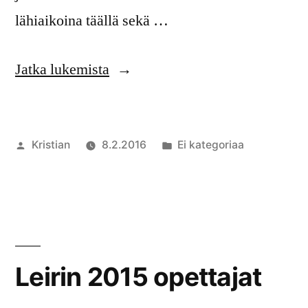
lähiaikoina täällä sekä …
”Kesää
Jatka lukemista
kohti,
musiikin
Artikkelin
Julkaistu
Kristian
8.2.2016
Ei kategoriaa
ystävät!”
julkaisija
kategoriassa
Komment
on
artikkelia
Kesää
kohti,
musiikin
ystävät!
Leirin 2015 opettajat