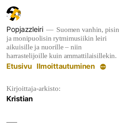
Siirry
sisältöön
Popjazzleiri
Suomen vanhin, pisin
ja monipuolisin rytmimusiikin leiri
aikuisille ja nuorille – niin
harrastelijoille kuin ammattilaisillekin.
Etusivu
Ilmoittautuminen
Kirjoittaja-arkisto:
Kristian