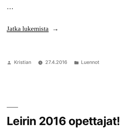
…
”Huippuvierailija
Jatka lukemista
Popjazzleirillä
2016!”
Artikkelin
Julkaistu
Kristian
27.4.2016
Luennot
julkaisija
kategoriassa
Kommentoi
on
artikkelia
Huippuvieraili
Popjazzleirill
2016!
Leirin 2016 opettajat!