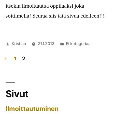
itsekin ilmoittautua oppilaaksi joka
soittimella! Seuraa siis tätä sivua edelleen!!!
Artikkelin
Julkaistu
Kristian
21.1.2013
Ei kategoriaa
julkaisija
kategoriassa
Komment
on
artikkelia
1
2
Leiri
Artikkelien
hahmott
sivutus
kovaa
vauhtia!
Sivut
Ilmoittautuminen