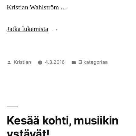
Kristian Wahlström …
”Leirin
Jatka lukemista
2016
opettajat!”
Artikkelin
Julkaistu
Kristian
4.3.2016
Ei kategoriaa
julkaisija
kategoriassa
Komment
on
artikkelia
Leirin
2016
opettajat
Kesää kohti, musiikin
ystävät!