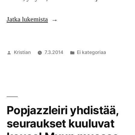
”Leirin
Jatka lukemista
2014
opettajat”
Artikkelin
Julkaistu
Kristian
7.3.2014
Ei kategoriaa
julkaisija
kategoriassa
2
on
kommentt
artikkeliin
Leirin
2014
opettajat
Popjazzleiri yhdistää,
seuraukset kuuluvat