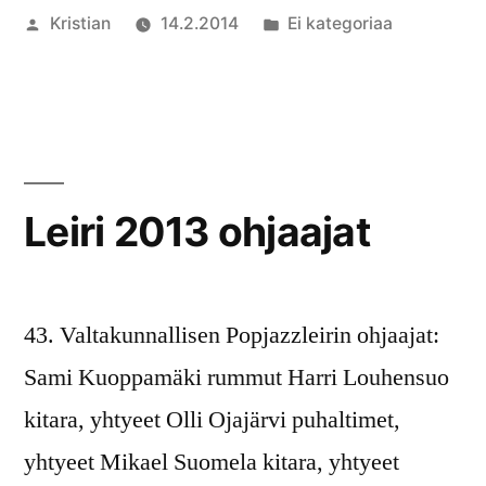
Artikkelin
Julkaistu
Kristian
14.2.2014
Ei kategoriaa
julkaisija
kategoriassa
Kommen
on
artikkeli
Popjazzl
yhdistää
seurauk
kuuluvat
Leiri 2013 ohjaajat
kauas!
Muun
muassa
Santa
43. Valtakunnallisen Popjazzleirin ohjaajat:
Cruz,
Sami Kuoppamäki rummut Harri Louhensuo
Face
kitara, yhtyeet Olli Ojajärvi puhaltimet,
Of
God
yhtyeet Mikael Suomela kitara, yhtyeet
ja