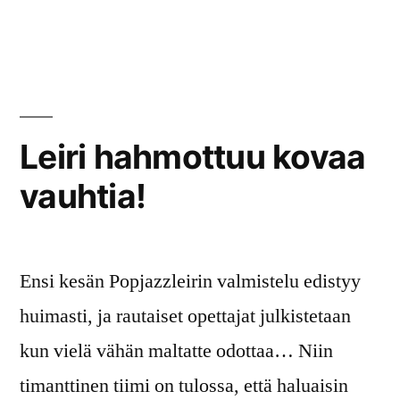
julkaisija
kategoriassa
Komment
on
artikkelia
Leiri
2013
ohjaajat
Leiri hahmottuu kovaa
vauhtia!
Ensi kesän Popjazzleirin valmistelu edistyy
huimasti, ja rautaiset opettajat julkistetaan
kun vielä vähän maltatte odottaa… Niin
timanttinen tiimi on tulossa, että haluaisin