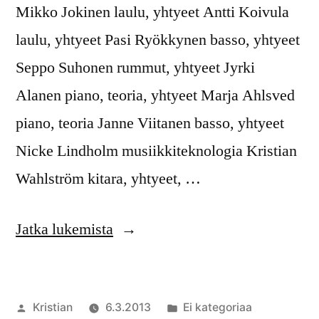
Mikko Jokinen laulu, yhtyeet Antti Koivula
Kuninga
ovat
laulu, yhtyeet Pasi Ryökkynen basso, yhtyeet
saaneet
Seppo Suhonen rummut, yhtyeet Jyrki
lähtöla
Alanen piano, teoria, yhtyeet Marja Ahlsved
leirillä.
piano, teoria Janne Viitanen basso, yhtyeet
Nicke Lindholm musiikkiteknologia Kristian
Wahlström kitara, yhtyeet, …
”Leiri
Jatka lukemista
2013
ohjaajat”
Artikkelin
Julkaistu
Kristian
6.3.2013
Ei kategoriaa