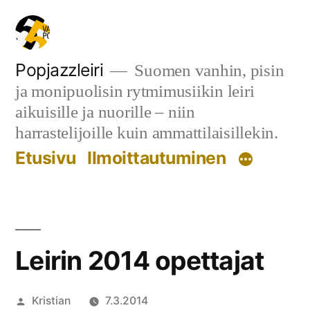
Siirry
sisältöön
Popjazzleiri
Suomen vanhin, pisin
ja monipuolisin rytmimusiikin leiri
aikuisille ja nuorille – niin
harrastelijoille kuin ammattilaisillekin.
Etusivu
Ilmoittautuminen
Leirin 2014 opettajat
Artikkelin
Kristian
7.3.2014