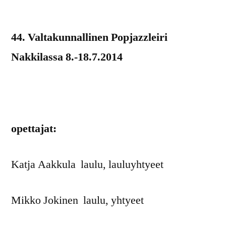
julkaisija
2
on
kommenttia
44. Valtakunnallinen Popjazzleiri
artikkeliin
Nakkilassa 8.-18.7.2014
Leirin
2014
opettajat
opettajat:
Katja Aakkula laulu, lauluyhtyeet
Mikko Jokinen laulu, yhtyeet