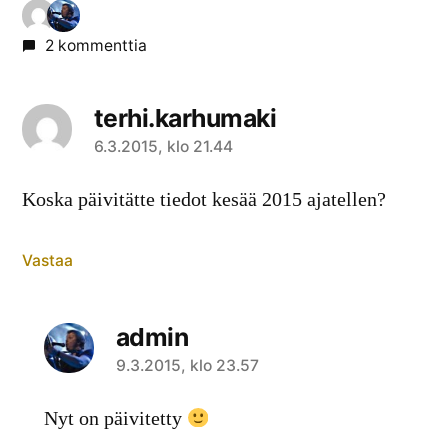
2 kommenttia
terhi.karhumaki
sanoo:
6.3.2015, klo 21.44
Koska päivitätte tiedot kesää 2015 ajatellen?
Vastaa
admin
sanoo:
9.3.2015, klo 23.57
Nyt on päivitetty