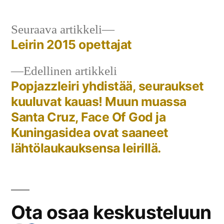
on
Seuraava
Seuraava artikkeli
artikkeli:
Leirin 2015 opettajat
Artikkelien
Edellinen
Edellinen artikkeli
selaus
artikkeli:
Popjazzleiri yhdistää, seuraukset
kuuluvat kauas! Muun muassa
Santa Cruz, Face Of God ja
Kuningasidea ovat saaneet
lähtölaukauksensa leirillä.
Ota osaa keskusteluun